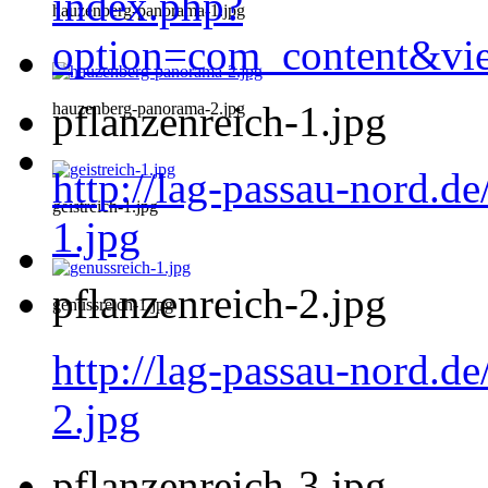
index.php?
hauzenberg-panorama-1.jpg
option=com_content&vi
pflanzenreich-1.jpg
hauzenberg-panorama-2.jpg
http://lag-passau-nord.de
geistreich-1.jpg
1.jpg
pflanzenreich-2.jpg
genussreich-1.jpg
http://lag-passau-nord.de
2.jpg
pflanzenreich-3.jpg