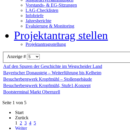
Vorstands- & EG-Sitzungen
LAG-Checklisten
Infobriefe
Jahresberichte
Evaluierung & Monitoring
Projektantrag stellen
Projektantragsstellung
Anzeige #
Auf den Spuren der Geschichte im Wegscheider Land
Bayerischer Donausteig – Weiterführung bis Kelheim
Besucherbergwerk Kropfmühl – Stollengebäude
Besucherbergwerk Kropfmühl, Stufe1-Konzept
Bootsterminal Markt Obernzell
Seite 1 von 5
Start
Zurück
1
2
3
4
5
Weiter