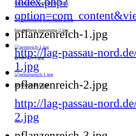
index.php?
hauzenberg-panorama-1.jpg
option=com_content&vi
pflanzenreich-1.jpg
hauzenberg-panorama-2.jpg
http://lag-passau-nord.de
geistreich-1.jpg
1.jpg
pflanzenreich-2.jpg
genussreich-1.jpg
http://lag-passau-nord.de
2.jpg
pflanzenreich-3.jpg