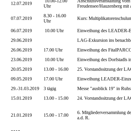
10.00-12.00
Abschlussveranstaltung vo
12.07.2019
Uhr
Freudensee/Hauzenberg mit 
8.30 - 16.00
07.07.2019
Kurs: Multiplikatorenschul
Uhr
06.07.2019
10.00 Uhr
Einweihung des LEADER-Einz
29.06.2019
LAG-Exkursion ins benachba
26.06.2019
17.00 Uhr
Einweihung des FitalPARC
23.06.2019
10.00 Uhr
Einweihung des Dorfstadls in
20.05.2019
13.00 - 16.00
25. Vorstandssitzung der LA
09.05.2019
17.00 Uhr
Einweihung LEADER-Einzelpr
29.-31.03.2019
3 tägig
Messe "ausblick 19" in Ruhs
15.01.2019
13.00 - 15.00
24. Vorstandssitzung der LA
6. Mitgliederversammlung des
21.01.2019
15.00 - 17.00
a.d. R.