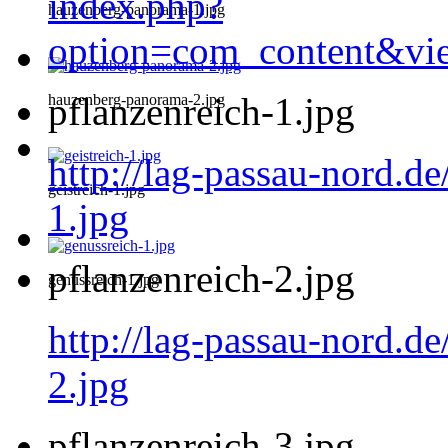
index.php?
hauzenberg-panorama-1.jpg
option=com_content&vi
pflanzenreich-1.jpg
hauzenberg-panorama-2.jpg
http://lag-passau-nord.de
geistreich-1.jpg
1.jpg
pflanzenreich-2.jpg
genussreich-1.jpg
http://lag-passau-nord.de
2.jpg
pflanzenreich-3.jpg