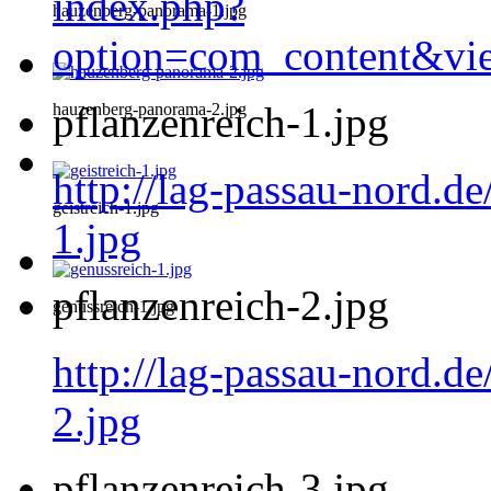
index.php?
hauzenberg-panorama-1.jpg
option=com_content&vi
pflanzenreich-1.jpg
hauzenberg-panorama-2.jpg
http://lag-passau-nord.de
geistreich-1.jpg
1.jpg
pflanzenreich-2.jpg
genussreich-1.jpg
http://lag-passau-nord.de
2.jpg
pflanzenreich-3.jpg