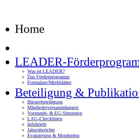
Erläuterungstafel
Home
LEADER-Förderprogra
Was ist LEADER?
Das Förderprogramm
Formulare/Merkblätter
Beteiligung & Publikati
Bürgerbeteiligung
Mitgliederversammlungen
Vorstands- & EG-Sitzungen
LAG-Checklisten
Infobriefe
Jahresberichte
Evaluierung & Monitoring