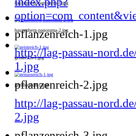
index.php?
hauzenberg-panorama-1.jpg
option=com_content&vi
pflanzenreich-1.jpg
hauzenberg-panorama-2.jpg
http://lag-passau-nord.de
geistreich-1.jpg
1.jpg
pflanzenreich-2.jpg
genussreich-1.jpg
http://lag-passau-nord.de
2.jpg
pflanzenreich-3.jpg