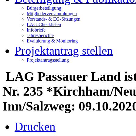
Bürgerbeteiligung
Mitgliederversammlungen
Vorstands- & EG-Sitzungen
LAG-Checklisten
Infobriefe
Jahresberichte
Evaluierung & Monitoring
Projektantrag stellen
Projektantragsstellung
LAG Passauer Land ist 
Nr. 235 *Kirchham/Ne
Inn/Salzweg: 09.10.202
Drucken