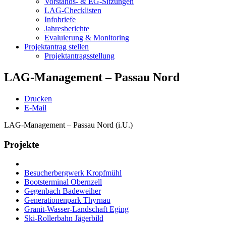
Vorstands- & EG-Sitzungen
LAG-Checklisten
Infobriefe
Jahresberichte
Evaluierung & Monitoring
Projektantrag stellen
Projektantragsstellung
LAG-Management – Passau Nord
Drucken
E-Mail
LAG-Management – Passau Nord (i.U.)
Projekte
Besucherbergwerk Kropfmühl
Bootsterminal Obernzell
Gegenbach Badeweiher
Generationenpark Thyrnau
Granit-Wasser-Landschaft Eging
Ski-Rollerbahn Jägerbild