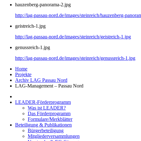
hauzenberg-panorama-2.jpg
http://lag-passau-nord.de/images/steinreich/hauzenberg-panora
geistreich-1.jpg
http://lag-passau-nord.de/images/steinreich/geistreich-1.jpg
genussreich-1.jpg
http://lag-passau-nord.de/images/steinreich/genussreich-1.jpg
Home
Projekte
Archiv LAG Passau Nord
LAG-Management – Passau Nord
LEADER-Förderprogramm
Was ist LEADER?
Das Förderprogramm
Formulare/Merkblätter
Beteiligung & Publikationen
Bürgerbeteiligung
Mitgliederversammlungen