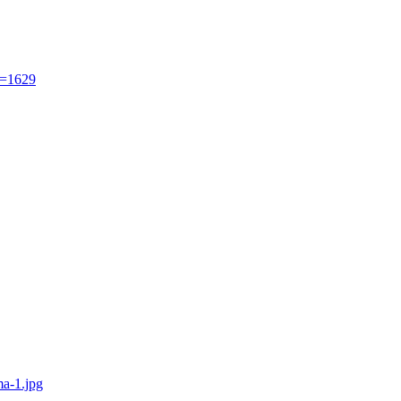
d=1629
ma-1.jpg