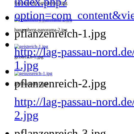
index.php?
hauzenberg-panorama-1.jpg
option=com_content&vi
pflanzenreich-1.jpg
hauzenberg-panorama-2.jpg
http://lag-passau-nord.de
geistreich-1.jpg
1.jpg
pflanzenreich-2.jpg
genussreich-1.jpg
http://lag-passau-nord.de
2.jpg
pflanzenreich-3.jpg